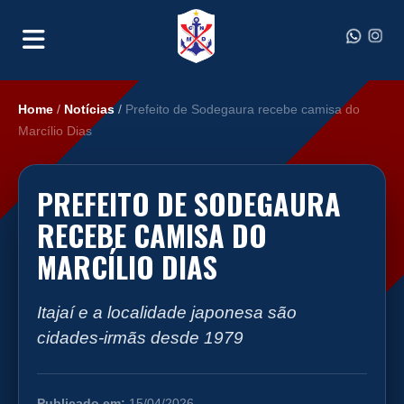
Home
/
Notícias
/
Prefeito de Sodegaura recebe camisa do
Marcílio Dias
PREFEITO DE SODEGAURA
RECEBE CAMISA DO
MARCÍLIO DIAS
Itajaí e a localidade japonesa são
cidades-irmãs desde 1979
Publicado em:
15/04/2026