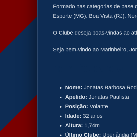
Formado nas categorias de base d
Esporte (MG), Boa Vista (RJ), No
O Clube deseja boas-vindas ao atl
Seja bem-vindo ao Marinheiro, Jon
FICHA TÉCNICA DO ATLET
Nome:
Jonatas Barbosa Rod
Apelido:
Jonatas Paulista
Posição:
Volante
Idade:
32 anos
Altura:
1,74m
Último Clube:
Uberlândia (