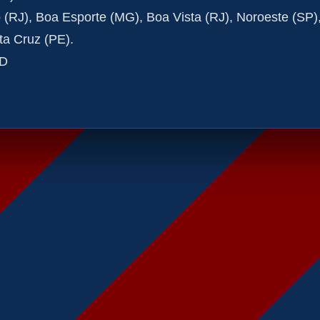
(RJ), Boa Esporte (MG), Boa Vista (RJ), Noroeste (SP)
a Cruz (PE).
 D