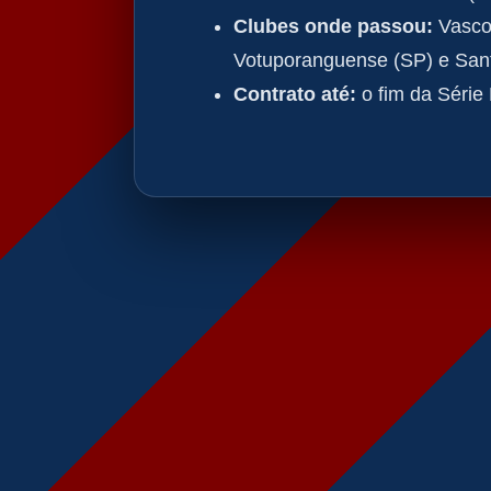
Clubes onde passou:
Vasco 
Votuporanguense (SP) e Sant
Contrato até:
o fim da Série