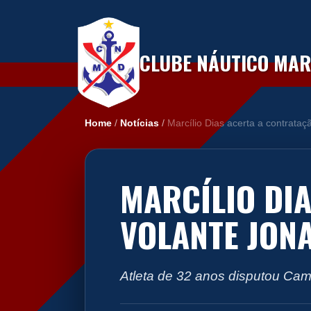
CLUBE NÁUTICO MARC
Home
/
Notícias
/
Marcílio Dias acerta a contrataç
MARCÍLIO DI
VOLANTE JONA
Atleta de 32 anos disputou Cam