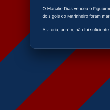
O Marcílio Dias venceu o Figueire
dois gols do Marinheiro foram ma
A vitória, porém, não foi suficient