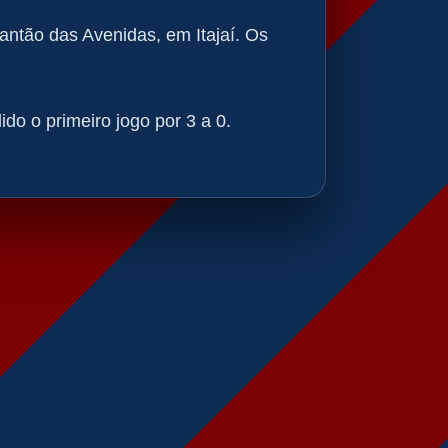
antão das Avenidas, em Itajaí. Os
ido o primeiro jogo por 3 a 0.