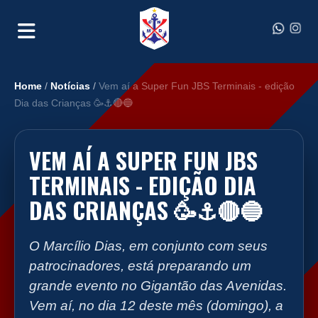
Home
/
Notícias
/
Vem aí a Super Fun JBS Terminais - edição
Dia das Crianças 🥳⚓️🔴🔵
VEM AÍ A SUPER FUN JBS
TERMINAIS - EDIÇÃO DIA
DAS CRIANÇAS 🥳⚓️🔴🔵
O Marcílio Dias, em conjunto com seus
patrocinadores, está preparando um
grande evento no Gigantão das Avenidas.
Vem aí, no dia 12 deste mês (domingo), a